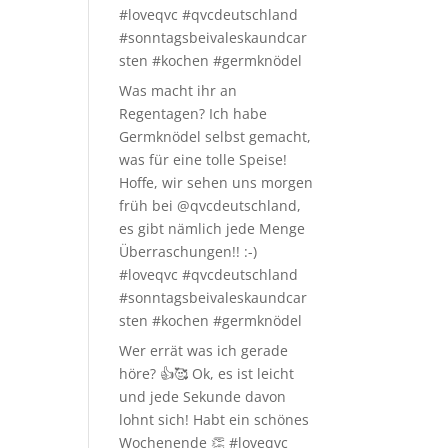
#loveqvc #qvcdeutschland
#sonntagsbeivaleskaundcar
sten #kochen #germknödel
Was macht ihr an
Regentagen? Ich habe
Germknödel selbst gemacht,
was für eine tolle Speise!
Hoffe, wir sehen uns morgen
früh bei @qvcdeutschland,
es gibt nämlich jede Menge
Überraschungen!! :-)
#loveqvc #qvcdeutschland
#sonntagsbeivaleskaundcar
sten #kochen #germknödel
Wer errät was ich gerade
höre? 👍🥰 Ok, es ist leicht
und jede Sekunde davon
lohnt sich! Habt ein schönes
Wochenende 👏 #loveqvc