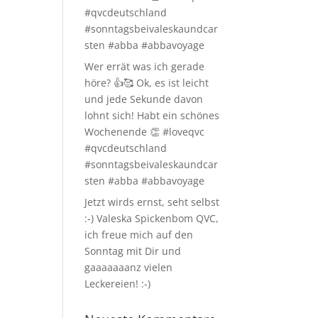
#qvcdeutschland
#sonntagsbeivaleskaundcar
sten #abba #abbavoyage
Wer errät was ich gerade
höre? 👍🥰 Ok, es ist leicht
und jede Sekunde davon
lohnt sich! Habt ein schönes
Wochenende 👏 #loveqvc
#qvcdeutschland
#sonntagsbeivaleskaundcar
sten #abba #abbavoyage
Jetzt wirds ernst, seht selbst
:-) Valeska Spickenbom QVC,
ich freue mich auf den
Sonntag mit Dir und
gaaaaaaanz vielen
Leckereien! :-)