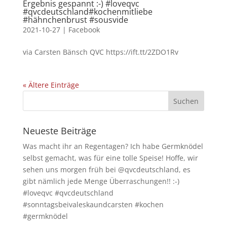
Ergebnis gespannt :-) #loveqvc
#qvcdeutschland#kochenmitliebe
#hähnchenbrust #sousvide
2021-10-27
|
Facebook
via Carsten Bänsch QVC https://ift.tt/2ZDO1Rv
« Ältere Einträge
Neueste Beiträge
Was macht ihr an Regentagen? Ich habe Germknödel
selbst gemacht, was für eine tolle Speise! Hoffe, wir
sehen uns morgen früh bei @qvcdeutschland, es
gibt nämlich jede Menge Überraschungen!! :-)
#loveqvc #qvcdeutschland
#sonntagsbeivaleskaundcarsten #kochen
#germknödel