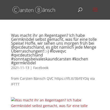
Was macht ihr an Regentagen? Ich habe
Germknödel selbst gemacht, was für eine tolle
Speise! Hoffe, wir sehen uns morgen früh bei
@qvcdeutschland, es gibt nämlich jede Menge
Überraschungen!! :-) #loveqvc
#qvcdeutschland
#sonntagsbeivaleskaundcarsten #kochen
#germknödel
2021-11-13
|
Facebook
from Carsten Bänsch QVC https://ift.tt/3bFEYDq via
IFTTT