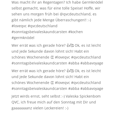
Was macht ihr an Regentagen? Ich habe Germknödel
selbst gemacht, was für eine tolle Speise! Hoffe, wir
sehen uns morgen früh bei @qvcdeutschland, es
gibt nämlich jede Menge Überraschungen!! :-)
#loveqvc #qvcdeutschland
#sonntagsbeivaleskaundcarsten #kochen
#germknödel
Wer errät was ich gerade höre? 👍🥰 Ok, es ist leicht
und jede Sekunde davon lohnt sich! Habt ein
schönes Wochenende 👏 #loveqvc #qvcdeutschland
#sonntagsbeivaleskaundcarsten #abba #abbavoyage
Wer errät was ich gerade höre? 👍🥰 Ok, es ist leicht
und jede Sekunde davon lohnt sich! Habt ein
schönes Wochenende 👏 #loveqvc #qvcdeutschland
#sonntagsbeivaleskaundcarsten #abba #abbavoyage
Jetzt wirds ernst, seht selbst :-) Valeska Spickenbom
QVC, ich freue mich auf den Sonntag mit Dir und
gaaaaaaanz vielen Leckereien! :-)