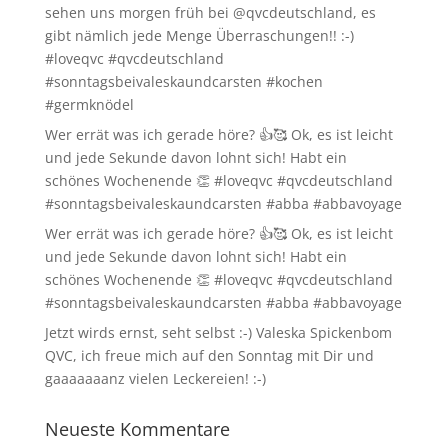
sehen uns morgen früh bei @qvcdeutschland, es
gibt nämlich jede Menge Überraschungen!! :-)
#loveqvc #qvcdeutschland
#sonntagsbeivaleskaundcarsten #kochen
#germknödel
Wer errät was ich gerade höre? 👍🥰 Ok, es ist leicht
und jede Sekunde davon lohnt sich! Habt ein
schönes Wochenende 👏 #loveqvc #qvcdeutschland
#sonntagsbeivaleskaundcarsten #abba #abbavoyage
Wer errät was ich gerade höre? 👍🥰 Ok, es ist leicht
und jede Sekunde davon lohnt sich! Habt ein
schönes Wochenende 👏 #loveqvc #qvcdeutschland
#sonntagsbeivaleskaundcarsten #abba #abbavoyage
Jetzt wirds ernst, seht selbst :-) Valeska Spickenbom
QVC, ich freue mich auf den Sonntag mit Dir und
gaaaaaaanz vielen Leckereien! :-)
Neueste Kommentare