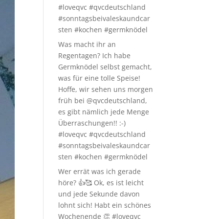
#loveqvc #qvcdeutschland
#sonntagsbeivaleskaundcar
sten #kochen #germknödel
Was macht ihr an
Regentagen? Ich habe
Germknödel selbst gemacht,
was für eine tolle Speise!
Hoffe, wir sehen uns morgen
früh bei @qvcdeutschland,
es gibt nämlich jede Menge
Überraschungen!! :-)
#loveqvc #qvcdeutschland
#sonntagsbeivaleskaundcar
sten #kochen #germknödel
Wer errät was ich gerade
höre? 👍🥰 Ok, es ist leicht
und jede Sekunde davon
lohnt sich! Habt ein schönes
Wochenende 👏 #loveqvc