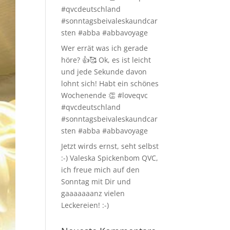
#qvcdeutschland
#sonntagsbeivaleskaundcar
sten #abba #abbavoyage
Wer errät was ich gerade
höre? 👍🥰 Ok, es ist leicht
und jede Sekunde davon
lohnt sich! Habt ein schönes
Wochenende 👏 #loveqvc
#qvcdeutschland
#sonntagsbeivaleskaundcar
sten #abba #abbavoyage
Jetzt wirds ernst, seht selbst
:-) Valeska Spickenbom QVC,
ich freue mich auf den
Sonntag mit Dir und
gaaaaaaanz vielen
Leckereien! :-)