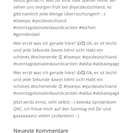
selbst gemacht, was für eine tolle Speise! Hoffe, wir
sehen uns morgen früh bei @qvcdeutschland, es
gibt nämlich jede Menge Überraschungen!! :-)
#loveqvc #qvcdeutschland
#sonntagsbeivaleskaundcarsten #kochen
#germknödel
Wer errät was ich gerade höre? 👍🥰 Ok, es ist leicht
und jede Sekunde davon lohnt sich! Habt ein
schönes Wochenende 👏 #loveqvc #qvcdeutschland
#sonntagsbeivaleskaundcarsten #abba #abbavoyage
Wer errät was ich gerade höre? 👍🥰 Ok, es ist leicht
und jede Sekunde davon lohnt sich! Habt ein
schönes Wochenende 👏 #loveqvc #qvcdeutschland
#sonntagsbeivaleskaundcarsten #abba #abbavoyage
Jetzt wirds ernst, seht selbst :-) Valeska Spickenbom
QVC, ich freue mich auf den Sonntag mit Dir und
gaaaaaaanz vielen Leckereien! :-)
Neueste Kommentare