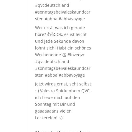
#qvcdeutschland
#sonntagsbeivaleskaundcar
sten #abba #abbavoyage
Wer errät was ich gerade
höre? 👍🥰 Ok, es ist leicht
und jede Sekunde davon
lohnt sich! Habt ein schönes
Wochenende 👏 #loveqvc
#qvcdeutschland
#sonntagsbeivaleskaundcar
sten #abba #abbavoyage
Jetzt wirds ernst, seht selbst
:-) Valeska Spickenbom QVC,
ich freue mich auf den
Sonntag mit Dir und
gaaaaaaanz vielen
Leckereien! :-)