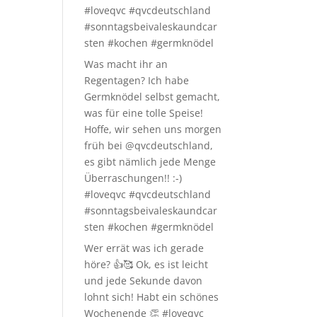
#loveqvc #qvcdeutschland
#sonntagsbeivaleskaundcar
sten #kochen #germknödel
Was macht ihr an
Regentagen? Ich habe
Germknödel selbst gemacht,
was für eine tolle Speise!
Hoffe, wir sehen uns morgen
früh bei @qvcdeutschland,
es gibt nämlich jede Menge
Überraschungen!! :-)
#loveqvc #qvcdeutschland
#sonntagsbeivaleskaundcar
sten #kochen #germknödel
Wer errät was ich gerade
höre? 👍🥰 Ok, es ist leicht
und jede Sekunde davon
lohnt sich! Habt ein schönes
Wochenende 👏 #loveqvc