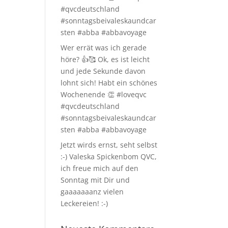
#qvcdeutschland
#sonntagsbeivaleskaundcar
sten #abba #abbavoyage
Wer errät was ich gerade
höre? 👍🥰 Ok, es ist leicht
und jede Sekunde davon
lohnt sich! Habt ein schönes
Wochenende 👏 #loveqvc
#qvcdeutschland
#sonntagsbeivaleskaundcar
sten #abba #abbavoyage
Jetzt wirds ernst, seht selbst
:-) Valeska Spickenbom QVC,
ich freue mich auf den
Sonntag mit Dir und
gaaaaaaanz vielen
Leckereien! :-)