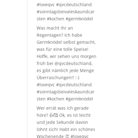
#loveqvc #qvcdeutschland
#sonntagsbeivaleskaundcar
sten #kochen #germknödel
Was macht ihr an
Regentagen? Ich habe
Germknödel selbst gemacht,
was für eine tolle Speise!
Hoffe, wir sehen uns morgen
früh bei @qvcdeutschland,
es gibt nämlich jede Menge
Überraschungen!! :-)
#loveqvc #qvcdeutschland
#sonntagsbeivaleskaundcar
sten #kochen #germknödel
Wer errät was ich gerade
höre? 👍🥰 Ok, es ist leicht
und jede Sekunde davon
lohnt sich! Habt ein schönes
Wochenende 👏 #loveqvc