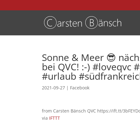
Sonne & Meer 😎 näch
bei QVC! :-) #loveqvc
#urlaub #südfrankrei
2021-09-27
|
Facebook
from Carsten Bänsch QVC https://ift.tt/3bFEYD
via
IFTTT