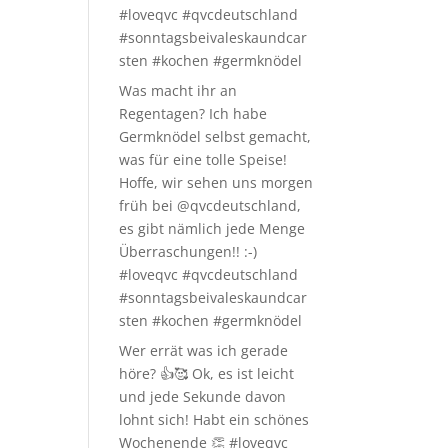
#loveqvc #qvcdeutschland
#sonntagsbeivaleskaundcar
sten #kochen #germknödel
Was macht ihr an
Regentagen? Ich habe
Germknödel selbst gemacht,
was für eine tolle Speise!
Hoffe, wir sehen uns morgen
früh bei @qvcdeutschland,
es gibt nämlich jede Menge
Überraschungen!! :-)
#loveqvc #qvcdeutschland
#sonntagsbeivaleskaundcar
sten #kochen #germknödel
Wer errät was ich gerade
höre? 👍🥰 Ok, es ist leicht
und jede Sekunde davon
lohnt sich! Habt ein schönes
Wochenende 👏 #loveqvc