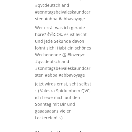
#qvcdeutschland
#sonntagsbeivaleskaundcar
sten #abba #abbavoyage
Wer errät was ich gerade
höre? 👍🥰 Ok, es ist leicht
und jede Sekunde davon
lohnt sich! Habt ein schönes
Wochenende 👏 #loveqvc
#qvcdeutschland
#sonntagsbeivaleskaundcar
sten #abba #abbavoyage
Jetzt wirds ernst, seht selbst
:-) Valeska Spickenbom QVC,
ich freue mich auf den
Sonntag mit Dir und
gaaaaaaanz vielen
Leckereien! :-)