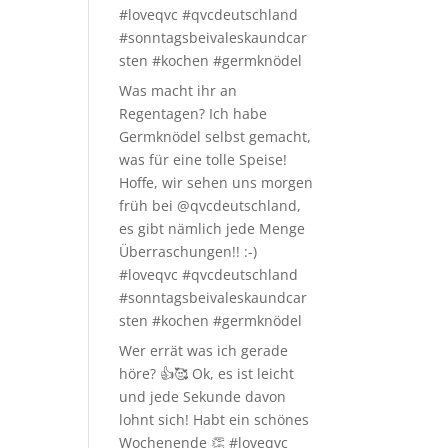
#loveqvc #qvcdeutschland
#sonntagsbeivaleskaundcar
sten #kochen #germknödel
Was macht ihr an
Regentagen? Ich habe
Germknödel selbst gemacht,
was für eine tolle Speise!
Hoffe, wir sehen uns morgen
früh bei @qvcdeutschland,
es gibt nämlich jede Menge
Überraschungen!! :-)
#loveqvc #qvcdeutschland
#sonntagsbeivaleskaundcar
sten #kochen #germknödel
Wer errät was ich gerade
höre? 👍🥰 Ok, es ist leicht
und jede Sekunde davon
lohnt sich! Habt ein schönes
Wochenende 👏 #loveqvc