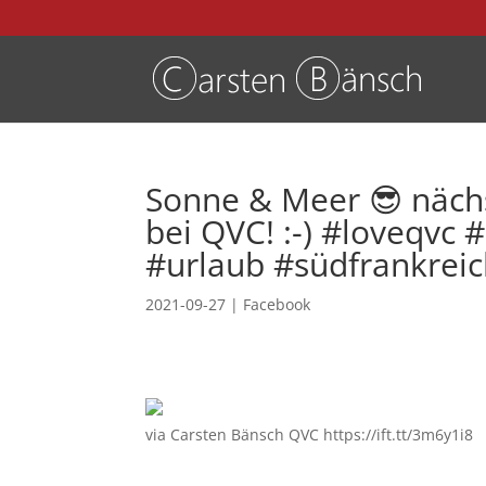
Sonne & Meer 😎 näch
bei QVC! :-) #loveqvc
#urlaub #südfrankrei
2021-09-27
|
Facebook
via Carsten Bänsch QVC https://ift.tt/3m6y1i8