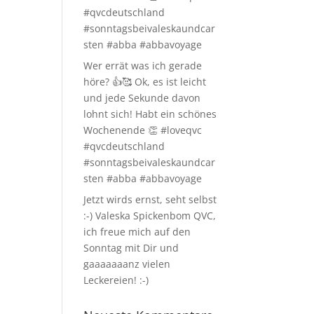
#qvcdeutschland
#sonntagsbeivaleskaundcar
sten #abba #abbavoyage
Wer errät was ich gerade
höre? 👍🥰 Ok, es ist leicht
und jede Sekunde davon
lohnt sich! Habt ein schönes
Wochenende 👏 #loveqvc
#qvcdeutschland
#sonntagsbeivaleskaundcar
sten #abba #abbavoyage
Jetzt wirds ernst, seht selbst
:-) Valeska Spickenbom QVC,
ich freue mich auf den
Sonntag mit Dir und
gaaaaaaanz vielen
Leckereien! :-)