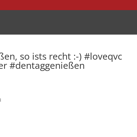
en, so ists recht :-) #loveqvc
er #dentaggenießen
q