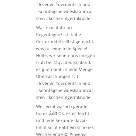
#loveqvc #qvcdeutschland
#sonntagsbeivaleskaundcar
sten #kochen #germknödel
Was macht ihr an
Regentagen? Ich habe
Germknödel selbst gemacht,
was für eine tolle Speise!
Hoffe, wir sehen uns morgen
früh bei @qvcdeutschland,
es gibt nämlich jede Menge
Überraschungen!! :-)
#loveqvc #qvcdeutschland
#sonntagsbeivaleskaundcar
sten #kochen #germknödel
Wer errät was ich gerade
höre? 👍🥰 Ok, es ist leicht
und jede Sekunde davon
lohnt sich! Habt ein schönes
Wochenende 👏 #loveqvc