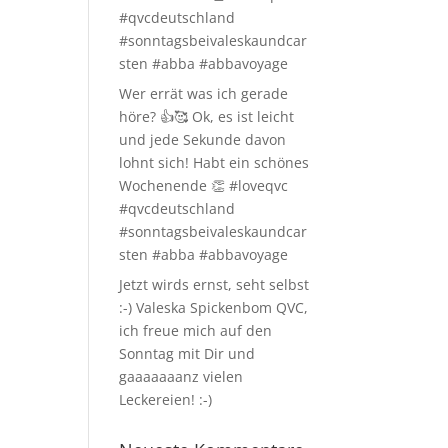
#qvcdeutschland
#sonntagsbeivaleskaundcar
sten #abba #abbavoyage
Wer errät was ich gerade
höre? 👍🥰 Ok, es ist leicht
und jede Sekunde davon
lohnt sich! Habt ein schönes
Wochenende 👏 #loveqvc
#qvcdeutschland
#sonntagsbeivaleskaundcar
sten #abba #abbavoyage
Jetzt wirds ernst, seht selbst
:-) Valeska Spickenbom QVC,
ich freue mich auf den
Sonntag mit Dir und
gaaaaaaanz vielen
Leckereien! :-)