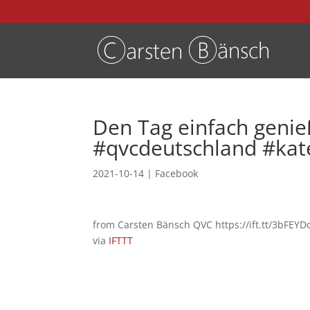
Den Tag einfach genieß
#qvcdeutschland #kat
2021-10-14
|
Facebook
from Carsten Bänsch QVC https://ift.tt/3bFEYD
via
IFTTT