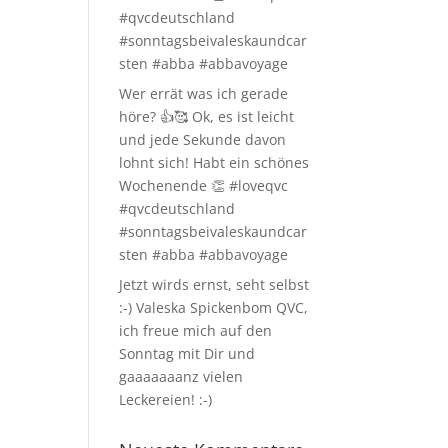
#qvcdeutschland
#sonntagsbeivaleskaundcar
sten #abba #abbavoyage
Wer errät was ich gerade
höre? 👍🥰 Ok, es ist leicht
und jede Sekunde davon
lohnt sich! Habt ein schönes
Wochenende 👏 #loveqvc
#qvcdeutschland
#sonntagsbeivaleskaundcar
sten #abba #abbavoyage
Jetzt wirds ernst, seht selbst
:-) Valeska Spickenbom QVC,
ich freue mich auf den
Sonntag mit Dir und
gaaaaaaanz vielen
Leckereien! :-)