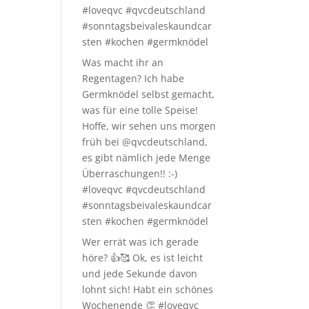
#loveqvc #qvcdeutschland
#sonntagsbeivaleskaundcar
sten #kochen #germknödel
Was macht ihr an
Regentagen? Ich habe
Germknödel selbst gemacht,
was für eine tolle Speise!
Hoffe, wir sehen uns morgen
früh bei @qvcdeutschland,
es gibt nämlich jede Menge
Überraschungen!! :-)
#loveqvc #qvcdeutschland
#sonntagsbeivaleskaundcar
sten #kochen #germknödel
Wer errät was ich gerade
höre? 👍🥰 Ok, es ist leicht
und jede Sekunde davon
lohnt sich! Habt ein schönes
Wochenende 👏 #loveqvc