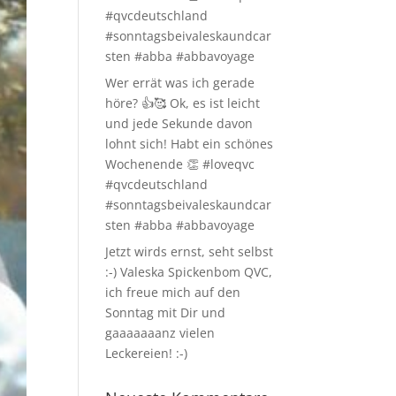
#qvcdeutschland
#sonntagsbeivaleskaundcar
sten #abba #abbavoyage
Wer errät was ich gerade
höre? 👍🥰 Ok, es ist leicht
und jede Sekunde davon
lohnt sich! Habt ein schönes
Wochenende 👏 #loveqvc
#qvcdeutschland
#sonntagsbeivaleskaundcar
sten #abba #abbavoyage
Jetzt wirds ernst, seht selbst
:-) Valeska Spickenbom QVC,
ich freue mich auf den
Sonntag mit Dir und
gaaaaaaanz vielen
Leckereien! :-)