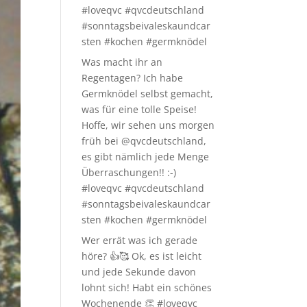
#loveqvc #qvcdeutschland
#sonntagsbeivaleskaundcar
sten #kochen #germknödel
Was macht ihr an
Regentagen? Ich habe
Germknödel selbst gemacht,
was für eine tolle Speise!
Hoffe, wir sehen uns morgen
früh bei @qvcdeutschland,
es gibt nämlich jede Menge
Überraschungen!! :-)
#loveqvc #qvcdeutschland
#sonntagsbeivaleskaundcar
sten #kochen #germknödel
Wer errät was ich gerade
höre? 👍🥰 Ok, es ist leicht
und jede Sekunde davon
lohnt sich! Habt ein schönes
Wochenende 👏 #loveqvc