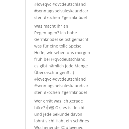
#loveqvc #qvcdeutschland
#sonntagsbeivaleskaundcar
sten #kochen #germknödel
Was macht ihr an
Regentagen? Ich habe
Germknödel selbst gemacht,
was für eine tolle Speise!
Hoffe, wir sehen uns morgen
früh bei @qvcdeutschland,
es gibt nämlich jede Menge
Überraschungen!! :-)
#loveqvc #qvcdeutschland
#sonntagsbeivaleskaundcar
sten #kochen #germknödel
Wer errät was ich gerade
höre? 👍🥰 Ok, es ist leicht
und jede Sekunde davon
lohnt sich! Habt ein schönes
Wochenende 👏 #loveqvc