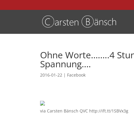
Ohne Worte……..4 Stu
Spannung….
2016-01-22
|
Facebook
via Carsten Bänsch QVC http://ift.tt/1SBVx3g