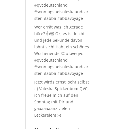
#qvcdeutschland
#sonntagsbeivaleskaundcar
sten #abba #abbavoyage
Wer errät was ich gerade
höre? 👍🥰 Ok, es ist leicht
und jede Sekunde davon
lohnt sich! Habt ein schönes
Wochenende 👏 #loveqvc
#qvcdeutschland
#sonntagsbeivaleskaundcar
sten #abba #abbavoyage
Jetzt wirds ernst, seht selbst
:-) Valeska Spickenbom QVC,
ich freue mich auf den
Sonntag mit Dir und
gaaaaaaanz vielen
Leckereien! :-)