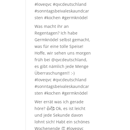
#loveqvc #qvcdeutschland
#sonntagsbeivaleskaundcar
sten #kochen #germknödel
Was macht ihr an
Regentagen? Ich habe
Germknödel selbst gemacht,
was für eine tolle Speise!
Hoffe, wir sehen uns morgen
früh bei @qvcdeutschland,
es gibt nämlich jede Menge
Überraschungen!! :-)
#loveqvc #qvcdeutschland
#sonntagsbeivaleskaundcar
sten #kochen #germknödel
Wer errät was ich gerade
höre? 👍🥰 Ok, es ist leicht
und jede Sekunde davon
lohnt sich! Habt ein schönes
Wochenende 👏 #loveqvc