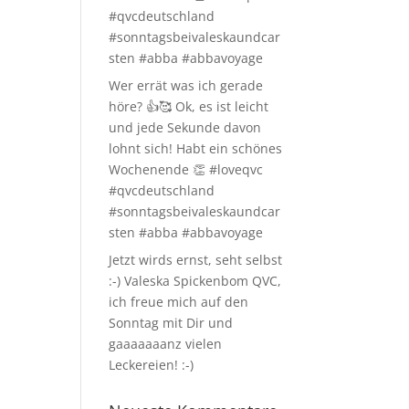
#qvcdeutschland
#sonntagsbeivaleskaundcar
sten #abba #abbavoyage
Wer errät was ich gerade
höre? 👍🥰 Ok, es ist leicht
und jede Sekunde davon
lohnt sich! Habt ein schönes
Wochenende 👏 #loveqvc
#qvcdeutschland
#sonntagsbeivaleskaundcar
sten #abba #abbavoyage
Jetzt wirds ernst, seht selbst
:-) Valeska Spickenbom QVC,
ich freue mich auf den
Sonntag mit Dir und
gaaaaaaanz vielen
Leckereien! :-)